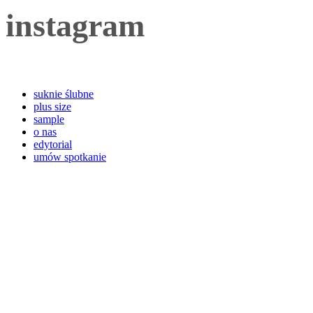
instagram
suknie ślubne
plus size
sample
o nas
edytorial
umów spotkanie