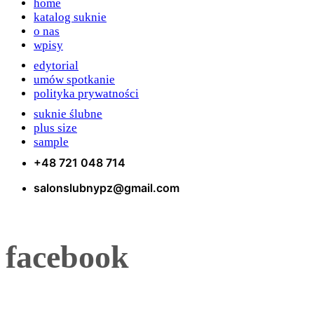
home
katalog suknie
o nas
wpisy
edytorial
umów spotkanie
polityka prywatności
suknie ślubne
plus size
sample
+48 721 048 714
salonslubnypz@gmail.com
facebook