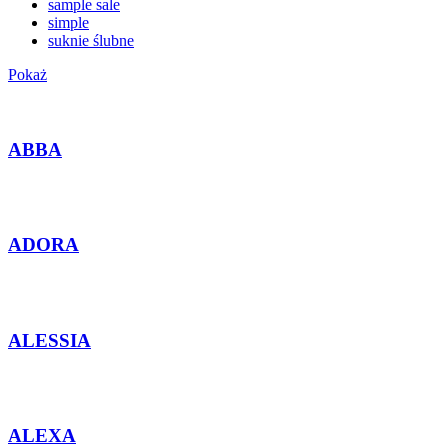
sample sale
simple
suknie ślubne
Pokaż
ABBA
ADORA
ALESSIA
ALEXA