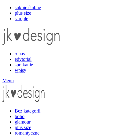
suknie ślubne
plus size
sample
o nas
edytorial
spotkanie
wpisy
Menu
Bez kategorii
boho
glamour
plus size
romantyczne