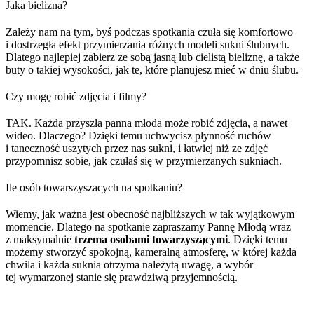
Jaka bielizna?
Zależy nam na tym, byś podczas spotkania czuła się komfortowo
i dostrzegła efekt przymierzania różnych modeli sukni ślubnych.
Dlatego najlepiej zabierz ze sobą jasną lub cielistą bieliznę, a także
buty o takiej wysokości, jak te, które planujesz mieć w dniu ślubu.
Czy mogę robić zdjęcia i filmy?
TAK. Każda przyszła panna młoda może robić zdjęcia, a nawet
wideo. Dlaczego? Dzięki temu uchwycisz płynność ruchów
i taneczność uszytych przez nas sukni, i łatwiej niż ze zdjęć
przypomnisz sobie, jak czułaś się w przymierzanych sukniach.
Ile osób towarszyszacych na spotkaniu?
Wiemy, jak ważna jest obecność najbliższych w tak wyjątkowym
momencie. Dlatego na spotkanie zapraszamy Pannę Młodą wraz
z maksymalnie
trzema osobami towarzyszącymi
. Dzięki temu
możemy stworzyć spokojną, kameralną atmosferę, w której każda
chwila i każda suknia otrzyma należytą uwagę, a wybór
tej wymarzonej stanie się prawdziwą przyjemnością.