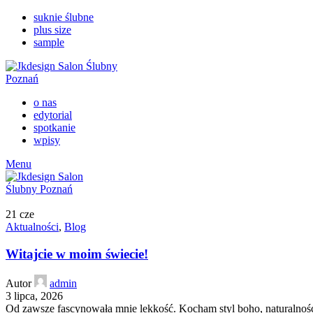
suknie ślubne
plus size
sample
o nas
edytorial
spotkanie
wpisy
Menu
21
cze
Aktualności
,
Blog
Witajcie w moim świecie!
Autor
admin
3 lipca, 2026
Od zawsze fascynowała mnie lekkość. Kocham styl boho, naturalność 