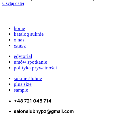
Czytaj dalej
home
katalog suknie
o nas
wpisy
edytorial
umów spotkanie
polityka prywatności
suknie ślubne
plus size
sample
+48 721 048 714
salonslubnypz@gmail.com