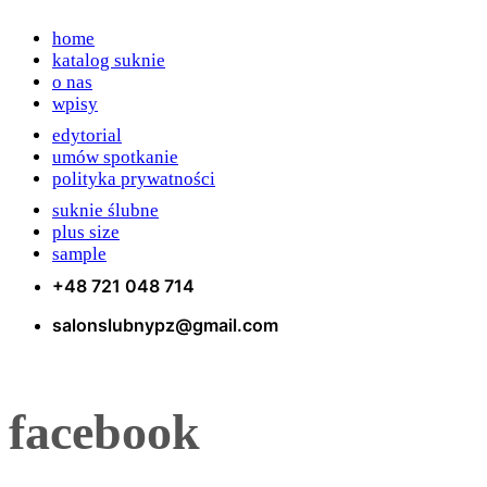
home
katalog suknie
o nas
wpisy
edytorial
umów spotkanie
polityka prywatności
suknie ślubne
plus size
sample
+48 721 048 714
salonslubnypz@gmail.com
facebook