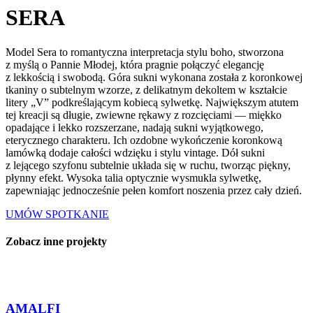
SERA
Model Sera
to romantyczna interpretacja stylu boho, stworzona
z myślą o Pannie Młodej, która pragnie połączyć elegancję
z lekkością i swobodą. Góra sukni wykonana została z koronkowej
tkaniny o subtelnym wzorze, z delikatnym dekoltem w kształcie
litery „V” podkreślającym kobiecą sylwetkę.
Największym atutem
tej kreacji są długie, zwiewne rękawy z rozcięciami — miękko
opadające i lekko rozszerzane, nadają sukni wyjątkowego,
eterycznego charakteru. Ich ozdobne wykończenie koronkową
lamówką dodaje całości wdzięku i stylu vintage.
Dół sukni
z lejącego szyfonu subtelnie układa się w ruchu, tworząc piękny,
płynny efekt. Wysoka talia optycznie wysmukla sylwetkę,
zapewniając jednocześnie pełen komfort noszenia przez cały dzień.
UMÓW SPOTKANIE
Zobacz inne projekty
AMALFI