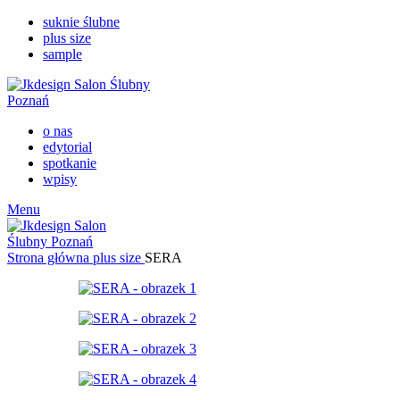
suknie ślubne
plus size
sample
o nas
edytorial
spotkanie
wpisy
Menu
Strona główna
plus size
SERA