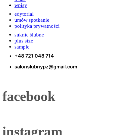
wpisy
edytorial
umów spotkanie
polityka prywatności
suknie ślubne
plus size
sample
+48 721 048 714
salonslubnypz@gmail.com
facebook
instagram