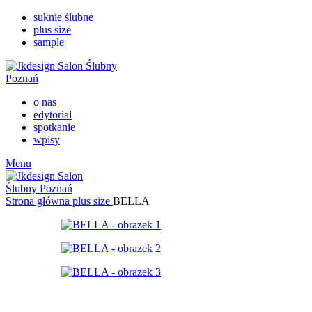
suknie ślubne
plus size
sample
o nas
edytorial
spotkanie
wpisy
Menu
Strona główna
plus size
BELLA