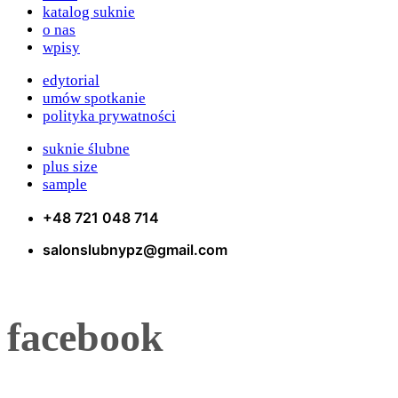
katalog suknie
o nas
wpisy
edytorial
umów spotkanie
polityka prywatności
suknie ślubne
plus size
sample
+48 721 048 714
salonslubnypz@gmail.com
facebook