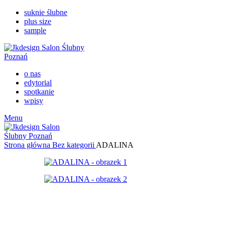
suknie ślubne
plus size
sample
o nas
edytorial
spotkanie
wpisy
Menu
Strona główna
Bez kategorii
ADALINA