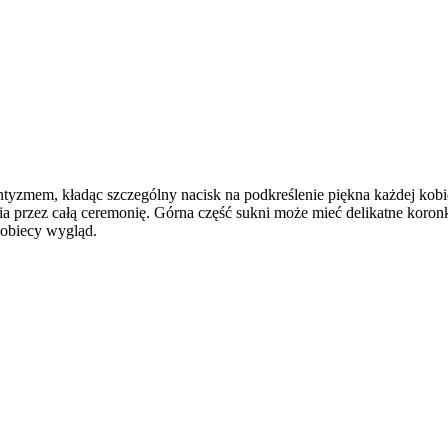
ntyzmem, kładąc szczególny nacisk na podkreślenie piękna każdej kobi
ia przez całą ceremonię. Górna część sukni może mieć delikatne koronk
 kobiecy wygląd.